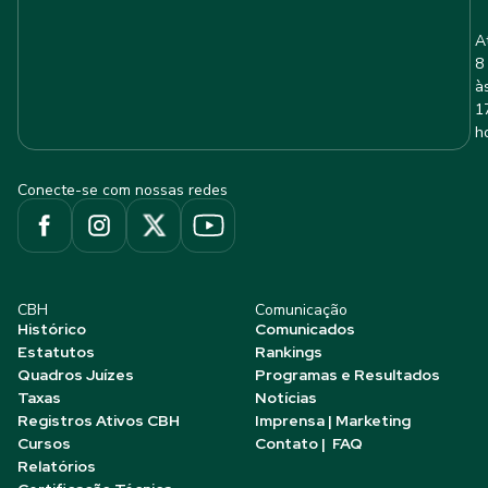
A
8
à
1
h
Conecte-se com nossas redes
CBH
Comunicação
Histórico
Comunicados
Estatutos
Rankings
Quadros Juízes
Programas e Resultados
Taxas
Notícias
Registros Ativos CBH
Imprensa | Marketing
Cursos
Contato | FAQ
Relatórios