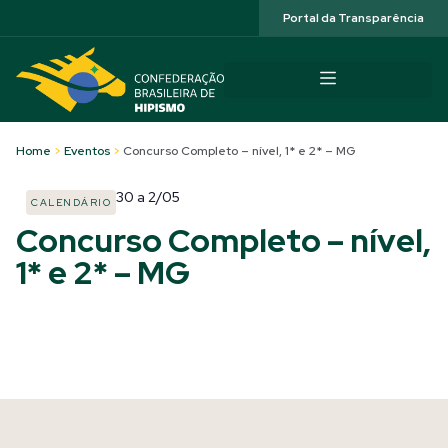
Acessibilidade
Portal da Transparência
Home
>
Eventos
>
Concurso Completo – nível, 1* e 2* – MG
30
a
2/05
CALENDÁRIO
Concurso Completo – nível,
1* e 2* – MG