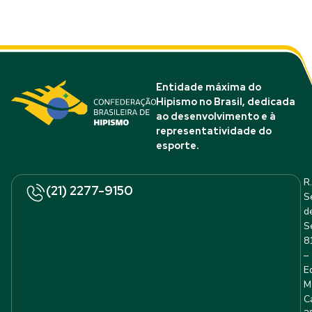
Entidade máxima do
Hipismo no Brasil, dedicada
ao desenvolvimento e à
representatividade do
esporte.
R.
(21) 2277-9150
S
d
S
8
–
E
M
C