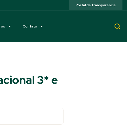
Portal da Transparência
ços
Contato
cional 3* e