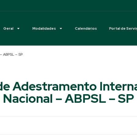
Geral
Modalidades
Calendários
Portal de Servi
 – ABPSL – SP
e Adestramento Interna
Nacional – ABPSL – SP