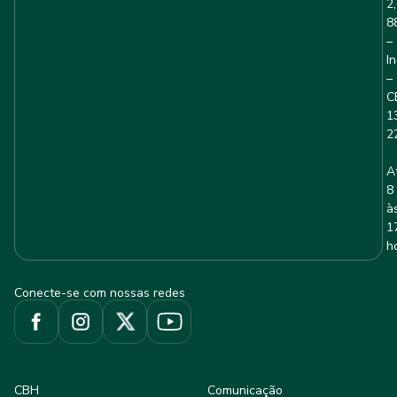
2,
8
–
I
–
C
1
2
A
8
à
1
h
Conecte-se com nossas redes
CBH
Comunicação