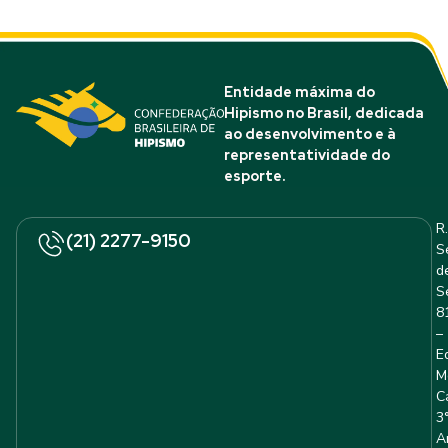
Entidade máxima do
Hipismo no Brasil, dedicada
ao desenvolvimento e à
representatividade do
esporte.
R.
(21) 2277-9150
S
d
S
8
–
E
M
C
3
A