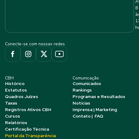
A
8
à
1
h
Conecte-se com nossas redes
CBH
Comunicação
Histórico
Comunicados
Estatutos
Rankings
Quadros Juízes
Programas e Resultados
Taxas
Notícias
Registros Ativos CBH
Imprensa | Marketing
Cursos
Contato | FAQ
Relatórios
Certificação Técnica
Portal da Transparência