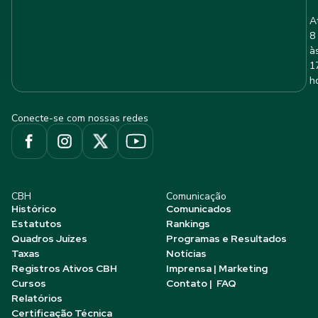
A
8
à
1
h
Conecte-se com nossas redes
CBH
Comunicação
Histórico
Comunicados
Estatutos
Rankings
Quadros Juízes
Programas e Resultados
Taxas
Notícias
Registros Ativos CBH
Imprensa | Marketing
Cursos
Contato | FAQ
Relatórios
Certificação Técnica