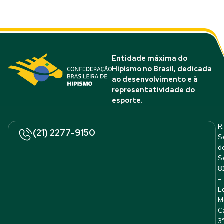
Entidade máxima do
Hipismo no Brasil, dedicada
ao desenvolvimento e à
representatividade do
esporte.
R.
(21) 2277-9150
S
d
S
8
–
E
M
C
3