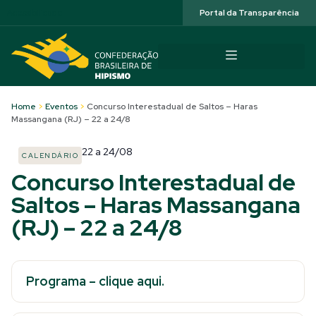
Acessibilidade
Portal da Transparência
Home
>
Eventos
>
Concurso Interestadual de Saltos – Haras
Massangana (RJ) – 22 a 24/8
22
a
24/08
CALENDÁRIO
Concurso Interestadual de
Saltos – Haras Massangana
(RJ) – 22 a 24/8
Programa – clique aqui.