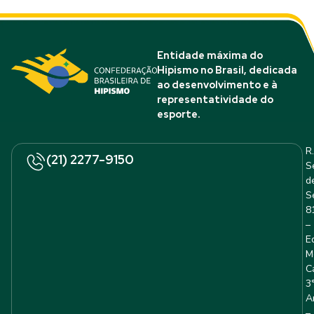
Entidade máxima do
Hipismo no Brasil, dedicada
ao desenvolvimento e à
representatividade do
esporte.
R.
(21) 2277-9150
S
d
S
8
–
E
M
C
3
A
–