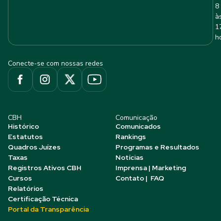
8
à
1
h
Conecte-se com nossas redes
CBH
Comunicação
Histórico
Comunicados
Estatutos
Rankings
Quadros Juízes
Programas e Resultados
Taxas
Notícias
Registros Ativos CBH
Imprensa | Marketing
Cursos
Contato | FAQ
Relatórios
Certificação Técnica
Portal da Transparência