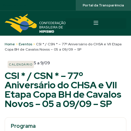
Acessibilidade
Portal da Transparência
Home
>
Eventos
>
CSI * / CSN * – 77º Aniversário do CHSA e VII Etapa
Copa BH de Cavalos Novos – 05 a 09/09 – SP
5
a
9/09
CALENDÁRIO
CSI * / CSN * – 77º
Aniversário do CHSA e VII
Etapa Copa BH de Cavalos
Novos – 05 a 09/09 – SP
Programa