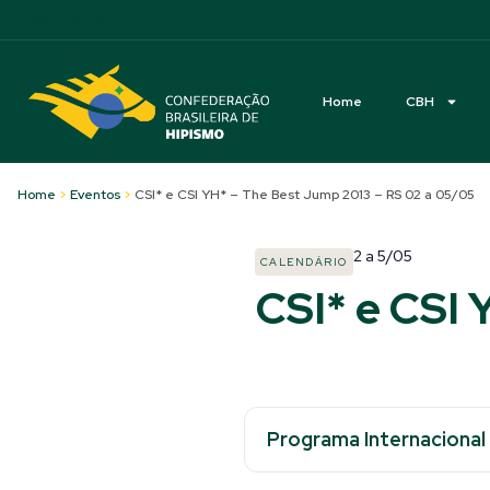
Acessibilidade
Home
CBH
Home
>
Eventos
>
CSI* e CSI YH* – The Best Jump 2013 – RS 02 a 05/05
2
a
5/05
CALENDÁRIO
CSI* e CSI
Programa Internacional