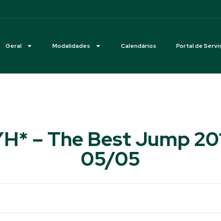
Geral
Modalidades
Calendários
Portal de Servi
 YH* – The Best Jump 201
05/05