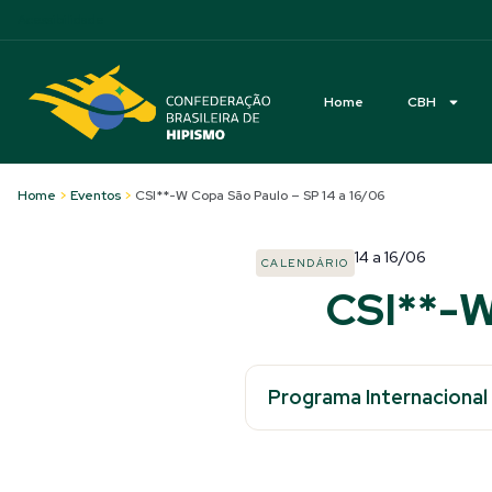
Acessibilidade
Home
CBH
Home
>
Eventos
>
CSI**-W Copa São Paulo – SP 14 a 16/06
14
a
16/06
CALENDÁRIO
CSI**-W
Programa Internacional