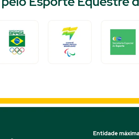
pelo Esporte Equestre do
Entidade máxima 