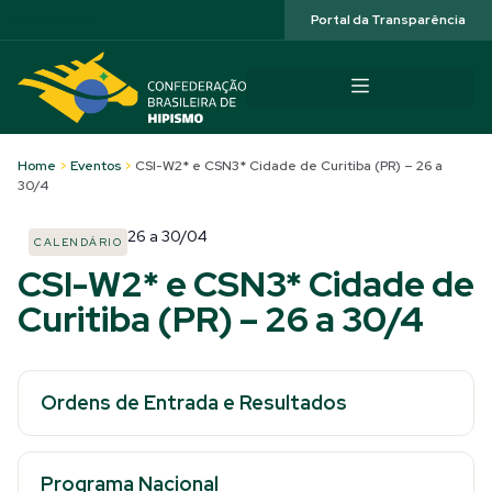
Acessibilidade
Portal da Transparência
Home
>
Eventos
>
CSI-W2* e CSN3* Cidade de Curitiba (PR) – 26 a
30/4
26
a
30/04
CALENDÁRIO
CSI-W2* e CSN3* Cidade de
Curitiba (PR) – 26 a 30/4
Ordens de Entrada e Resultados
Programa Nacional