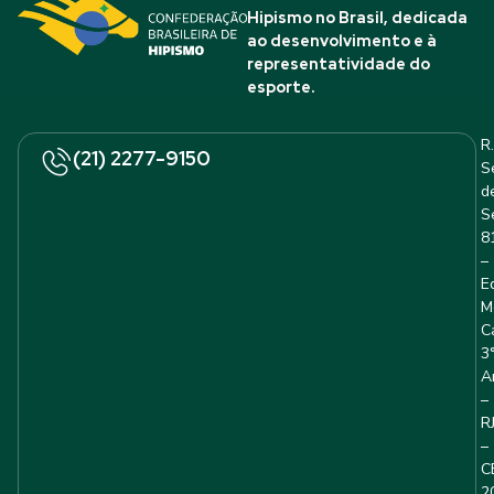
Hipismo no Brasil, dedicada
ao desenvolvimento e à
representatividade do
esporte.
R.
(21) 2277-9150
S
d
S
8
–
E
M
C
3
A
–
R
–
C
2