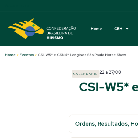
Acessibilidade
Home
CBH
Home
>
Eventos
>
CSI-W5* e CSN4* Longines São Paulo Horse Show
22
a
27/08
CALENDÁRIO
CSI-W5* e
Ordens, Resultados, Hor