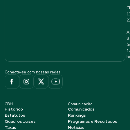
–
C
1
2
A
8
à
1
h
Conecte-se com nossas redes
CBH
Comunicação
Histórico
Comunicados
Estatutos
Rankings
Quadros Juízes
Programas e Resultados
Taxas
Notícias