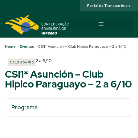
Acessibilidade
Portal da Transparência
Home
>
Eventos
>
CSI1* Asunción – Club Hipico Paraguayo – 2 a 6/10
2
a
6/10
CALENDÁRIO
CSI1* Asunción – Club
Hipico Paraguayo – 2 a 6/10
Programa