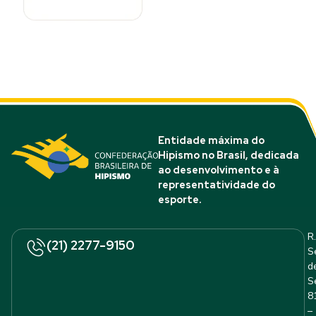
Entidade máxima do
Hipismo no Brasil, dedicada
ao desenvolvimento e à
representatividade do
esporte.
R.
(21) 2277-9150
S
d
S
8
–