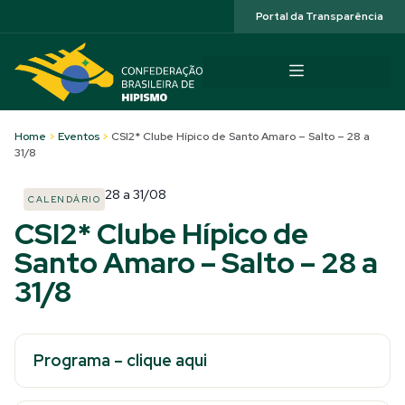
Acessibilidade
Portal da Transparência
Home
>
Eventos
>
CSI2* Clube Hípico de Santo Amaro – Salto – 28 a
31/8
28
a
31/08
CALENDÁRIO
CSI2* Clube Hípico de
Santo Amaro – Salto – 28 a
31/8
Programa – clique aqui