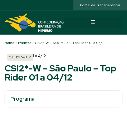
Acessibilidade
Portal da Transparência
Home
>
Eventos
>
CSI2*-W – São Paulo – Top Rider 01 a 04/12
1
a
4/12
CALENDÁRIO
CSI2*-W – São Paulo – Top
Rider 01 a 04/12
Programa