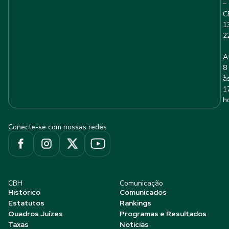
–
C
1
2
A
8
à
1
h
Conecte-se com nossas redes
CBH
Comunicação
Histórico
Comunicados
Estatutos
Rankings
Quadros Juízes
Programas e Resultados
Taxas
Notícias