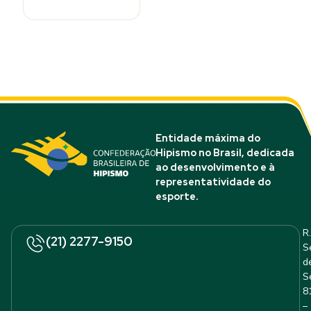
Entidade máxima do
Hipismo no Brasil, dedicada
ao desenvolvimento e à
representatividade do
esporte.
R.
(21) 2277-9150
S
d
S
8
–