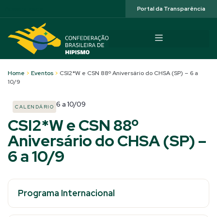
Acessibilidade
Portal da Transparência
Home
>
Eventos
>
CSI2*W e CSN 88º Aniversário do CHSA (SP) – 6 a
10/9
6
a
10/09
CALENDÁRIO
CSI2*W e CSN 88º
Aniversário do CHSA (SP) –
6 a 10/9
Programa Internacional