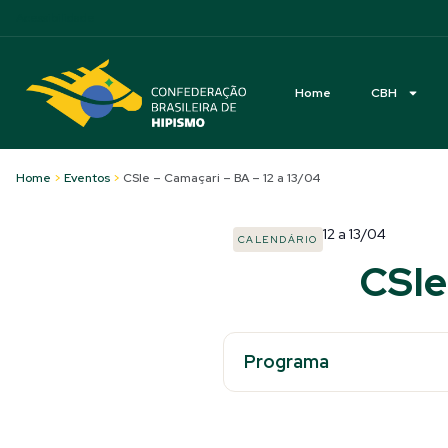
Acessibilidade
Home
CBH
Home
>
Eventos
>
CSIe – Camaçari – BA – 12 a 13/04
12
a
13/04
CALENDÁRIO
CSIe
Programa