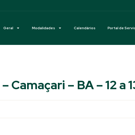
Geral
Modalidades
Calendários
Portal de Servi
 – Camaçari – BA – 12 a 