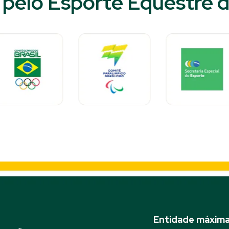
pelo Esporte Equestre do
Entidade máxima 