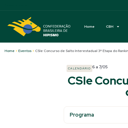
Acessibilidade
Home
CBH
Home
>
Eventos
>
CSIe Concurso de Salto Interestadual 3ª Etapa do Ranki
6
a
7/05
CALENDÁRIO
CSIe Concu
Programa