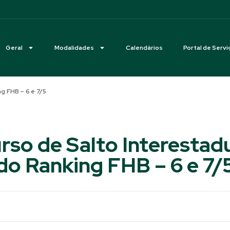
Geral
Modalidades
Calendários
Portal de Servi
ng FHB – 6 e 7/5
rso de Salto Interestadu
do Ranking FHB – 6 e 7/