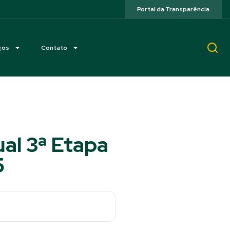
Portal da Transparência
ços
Contato
al 3ª Etapa
5