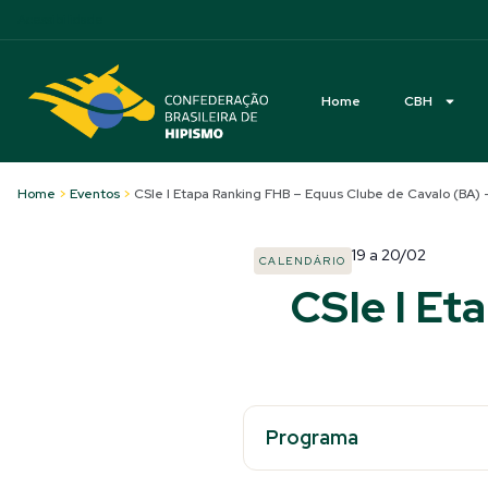
Acessibilidade
Home
CBH
Home
>
Eventos
>
CSIe I Etapa Ranking FHB – Equus Clube de Cavalo (BA) 
19
a
20/02
CALENDÁRIO
CSIe I Et
Programa