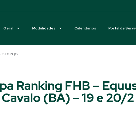
Geral
Modalidades
Calendários
Portal de Servi
– 19 e 20/2
apa Ranking FHB – Equu
Cavalo (BA) – 19 e 20/2