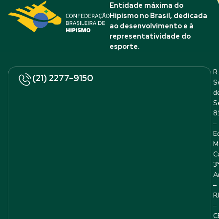
Entidade máxima do
Hipismo no Brasil, dedicada
ao desenvolvimento e à
representatividade do
esporte.
R.
(21) 2277-9150
S
d
S
8
–
E
M
C
3
A
–
R
–
C