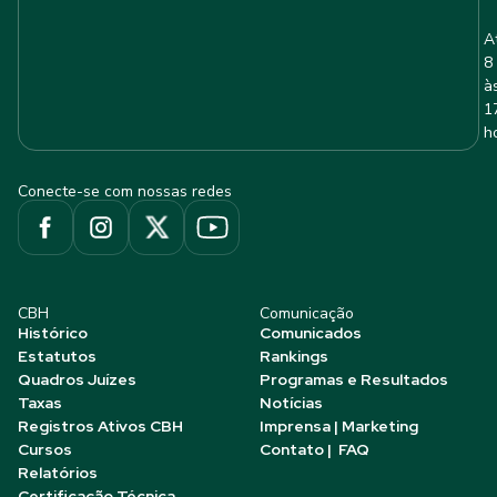
A
8
à
1
h
Conecte-se com nossas redes
CBH
Comunicação
Histórico
Comunicados
Estatutos
Rankings
Quadros Juízes
Programas e Resultados
Taxas
Notícias
Registros Ativos CBH
Imprensa | Marketing
Cursos
Contato | FAQ
Relatórios
Certificação Técnica