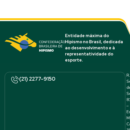
Entidade máxima do
Hipismo no Brasil, dedicada
ao desenvolvimento e à
representatividade do
esporte.
R.
(21) 2277-9150
S
d
S
8
–
E
M
C