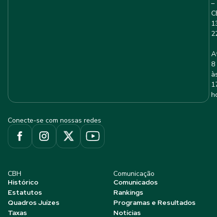
–
C
1
2
A
8
à
1
h
Conecte-se com nossas redes
CBH
Comunicação
Histórico
Comunicados
Estatutos
Rankings
Quadros Juízes
Programas e Resultados
Taxas
Notícias