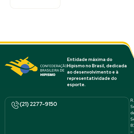
Entidade máxima do
Hipismo no Brasil, dedicada
ao desenvolvimento e à
representatividade do
esporte.
R.
(21) 2277-9150
S
d
S
8
–