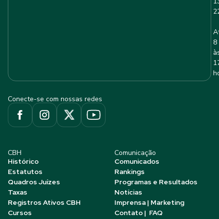
1
2
A
8
à
1
h
Conecte-se com nossas redes
CBH
Comunicação
Histórico
Comunicados
Estatutos
Rankings
Quadros Juízes
Programas e Resultados
Taxas
Notícias
Registros Ativos CBH
Imprensa | Marketing
Cursos
Contato | FAQ