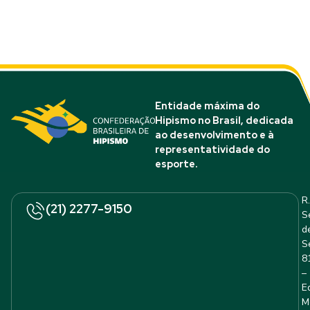
Entidade máxima do
Hipismo no Brasil, dedicada
ao desenvolvimento e à
representatividade do
esporte.
R.
(21) 2277-9150
S
d
S
8
–
E
M