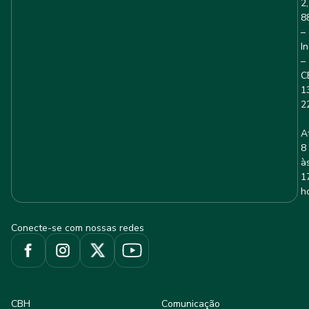
2,
8
–
I
–
C
1
2
A
8
à
1
h
Conecte-se com nossas redes
CBH
Comunicação