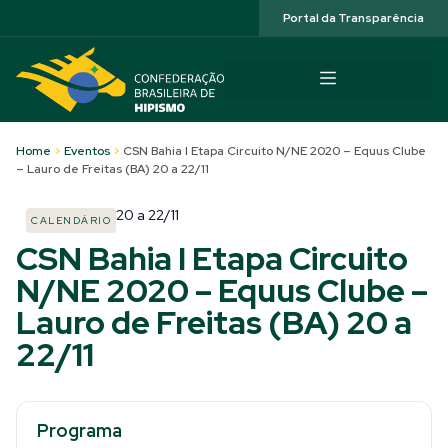
Acessibilidade
Portal da Transparência
Home
>
Eventos
>
CSN Bahia I Etapa Circuito N/NE 2020 – Equus Clube
– Lauro de Freitas (BA) 20 a 22/11
20
a
22/11
CALENDÁRIO
CSN Bahia I Etapa Circuito
N/NE 2020 – Equus Clube –
Lauro de Freitas (BA) 20 a
22/11
Programa