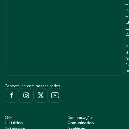
–
I
–
C
1
2
A
8
à
1
h
Conecte-se com nossas redes
CBH
Comunicação
Histórico
Comunicados
Estatutos
Rankings