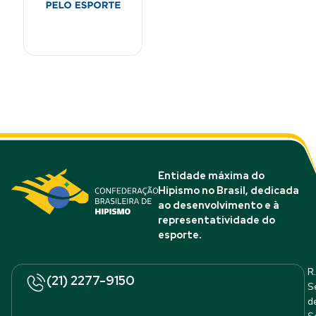
Entidade máxima do
Hipismo no Brasil, dedicada
ao desenvolvimento e à
representatividade do
esporte.
R.
(21) 2277-9150
S
d