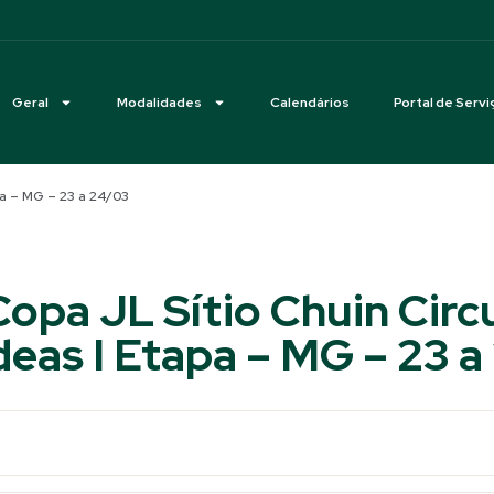
Geral
Modalidades
Calendários
Portal de Servi
pa – MG – 23 a 24/03
opa JL Sítio Chuin Circ
eas I Etapa – MG – 23 