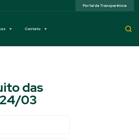
Portal da Transparência
ços
Contato
uito das
a 24/03