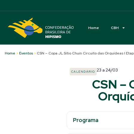
Acessibilidade
Home
CBH
Home
>
Eventos
>
CSN – Copa JL Sítio Chuin Circuito das Orquídeas I Eta
23
a
24/03
CALENDÁRIO
CSN – C
Orquíd
Programa