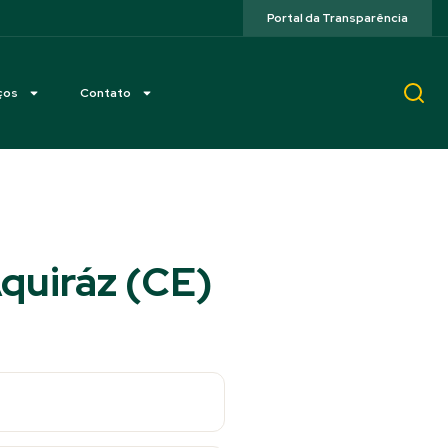
Portal da Transparência
ços
Contato
quiráz (CE)