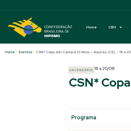
Acessibilidade
Home
CBH
Home
>
Eventos
>
CSN* Copa Siel Camará 10 Anos – Aquiráz (CE) – 18 a 2
18
a
20/08
CALENDÁRIO
CSN* Copa 
Programa