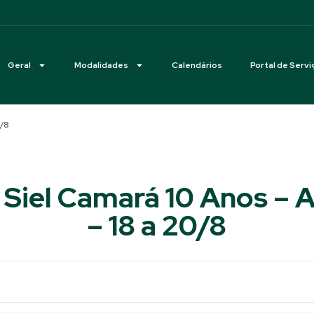
Geral
Modalidades
Calendários
Portal de Servi
0/8
Siel Camará 10 Anos – A
– 18 a 20/8