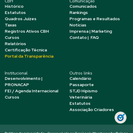
CBH
Comunicação
Histórico
Comunicados
Estatutos
Rankings
Quadros Juízes
Programas e Resultados
Taxas
Notícias
Registros Ativos CBH
Imprensa | Marketing
Cursos
Contato | FAQ
Relatórios
Certificação Técnica
Portal da Transparência
Institucional
Outros links
Desenvolvimento |
Calendário
PRONACAP
Passaporte
FEI / Agenda Internacional
STJD Hipismo
Cursos
Veterinária
Estatutos
Associação Criadores