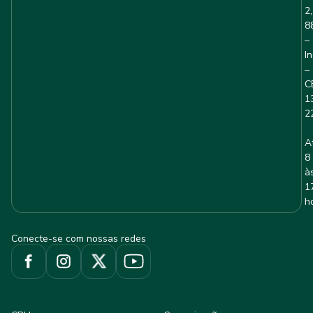
2,
8
–
I
–
C
1
2
A
8
à
1
h
Conecte-se com nossas redes