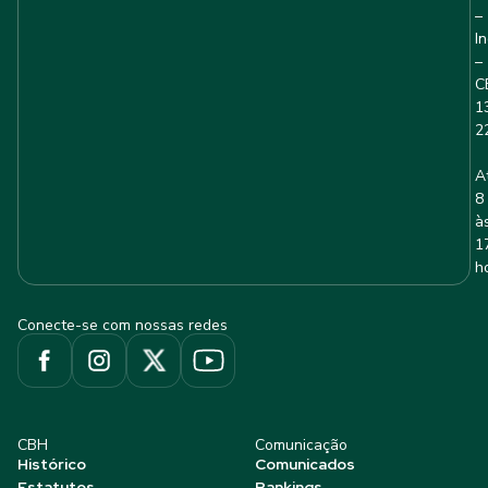
–
I
–
C
1
2
A
8
à
1
h
Conecte-se com nossas redes
CBH
Comunicação
Histórico
Comunicados
Estatutos
Rankings