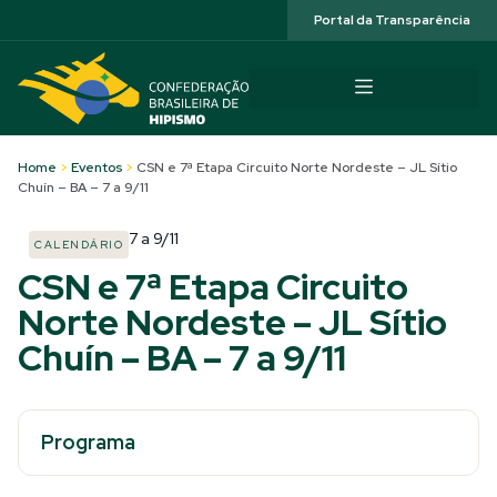
Acessibilidade
Portal da Transparência
Home
>
Eventos
>
CSN e 7ª Etapa Circuito Norte Nordeste – JL Sítio
Chuín – BA – 7 a 9/11
7
a
9/11
CALENDÁRIO
CSN e 7ª Etapa Circuito
Norte Nordeste – JL Sítio
Chuín – BA – 7 a 9/11
Programa