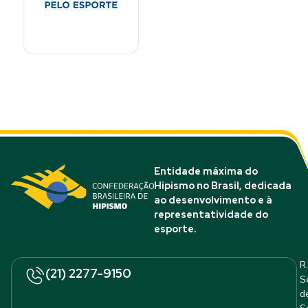
Entidade máxima do
Hipismo no Brasil, dedicada
ao desenvolvimento e à
representatividade do
esporte.
R.
(21) 2277-9150
S
d