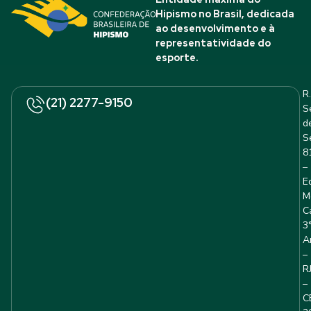
Hipismo no Brasil, dedicada
ao desenvolvimento e à
representatividade do
esporte.
R.
(21) 2277-9150
S
d
S
8
–
E
M
C
3
A
–
R
–
C