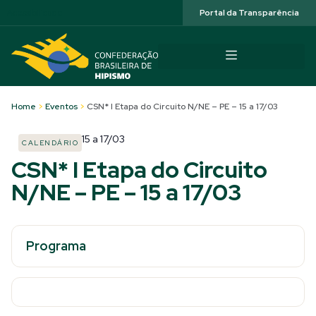
Acessibilidade
Portal da Transparência
Home
>
Eventos
>
CSN* I Etapa do Circuito N/NE – PE – 15 a 17/03
15
a
17/03
CALENDÁRIO
CSN* I Etapa do Circuito
N/NE – PE – 15 a 17/03
Programa