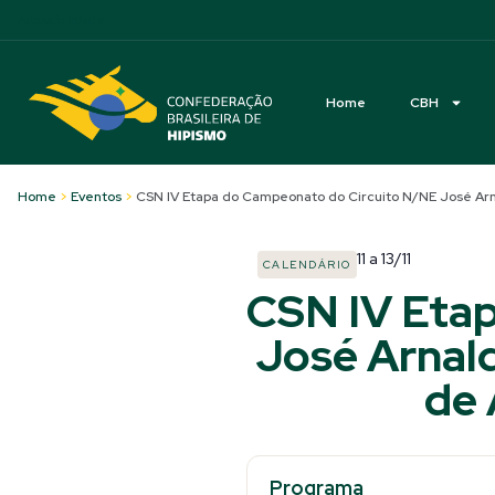
Acessibilidade
Home
CBH
Home
>
Eventos
>
CSN IV Etapa do Campeonato do Circuito N/NE José Arnal
11
a
13/11
CALENDÁRIO
CSN IV Eta
José Arnald
de 
Programa