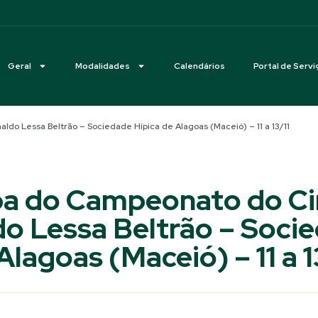
Geral
Modalidades
Calendários
Portal de Servi
do Lessa Beltrão – Sociedade Hípica de Alagoas (Maceió) – 11 a 13/11
pa do Campeonato do Ci
o Lessa Beltrão – Soci
Alagoas (Maceió) – 11 a 1