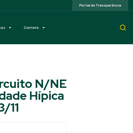
Portal da Transparência
ços
Contato
rcuito N/NE
edade Hípica
3/11