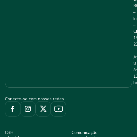
8
–
I
–
C
1
2
A
8
à
1
h
Conecte-se com nossas redes
CBH
Comunicação