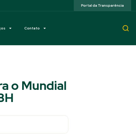
Portal da Transparência
ços
Contato
ra o Mundial
 BH