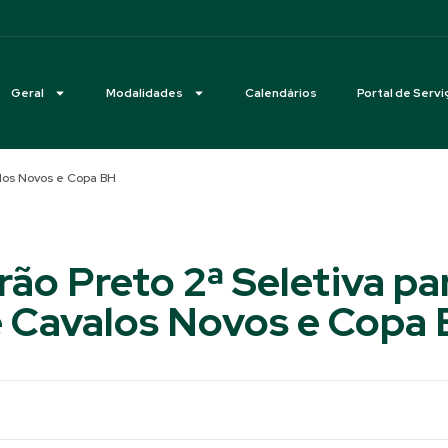
Geral
Modalidades
Calendários
Portal de Servi
alos Novos e Copa BH
rão Preto 2ª Seletiva pa
 Cavalos Novos e Copa