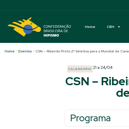
Acessibilidade
Home
CBH
Home
>
Eventos
>
CSN – Ribeirão Preto 2ª Seletiva para o Mundial de Cav
21
a
24/04
CALENDÁRIO
CSN – Ribei
de
Programa