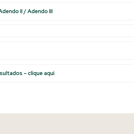
Adendo II
/
Adendo III
ultados – clique aqui