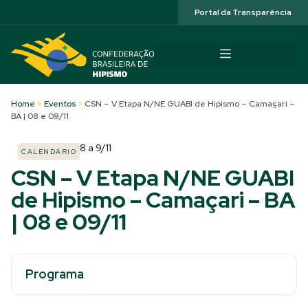
Acessibilidade
Portal da Transparência
Home
>
Eventos
>
CSN – V Etapa N/NE GUABI de Hipismo – Camaçari –
BA | 08 e 09/11
8
a
9/11
CALENDÁRIO
CSN – V Etapa N/NE GUABI
de Hipismo – Camaçari – BA
| 08 e 09/11
Programa