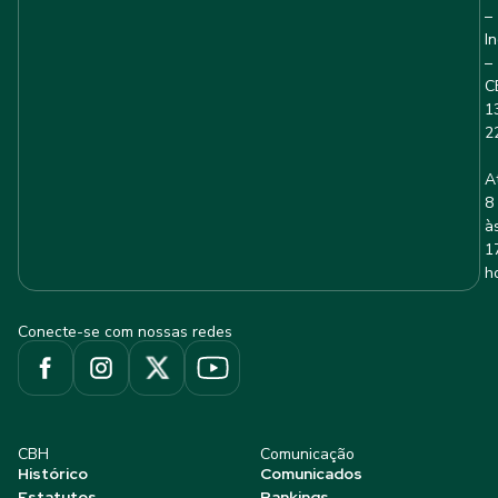
–
I
–
C
1
2
A
8
à
1
h
Conecte-se com nossas redes
CBH
Comunicação
Histórico
Comunicados
Estatutos
Rankings