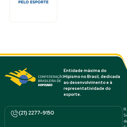
Entidade máxima do
Hipismo no Brasil, dedicada
ao desenvolvimento e à
representatividade do
esporte.
R.
(21) 2277-9150
S
d