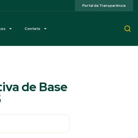
Portal da Transparência
ços
Contato
iva de Base
5