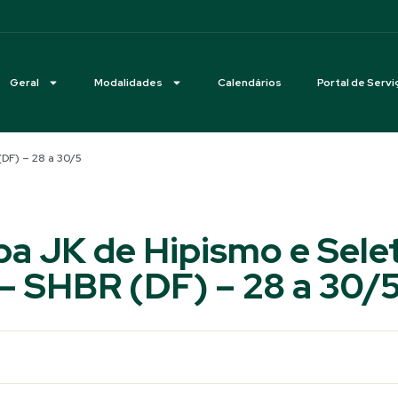
Geral
Modalidades
Calendários
Portal de Servi
(DF) – 28 a 30/5
a JK de Hipismo e Selet
– SHBR (DF) – 28 a 30/