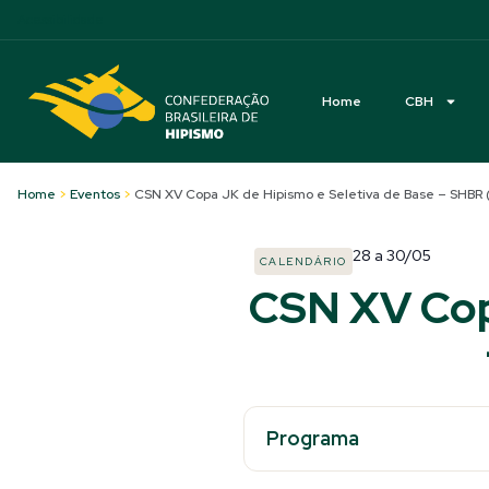
Acessibilidade
Home
CBH
Home
>
Eventos
>
CSN XV Copa JK de Hipismo e Seletiva de Base – SHBR 
28
a
30/05
CALENDÁRIO
CSN XV Cop
Programa