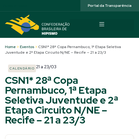
Acessibilidade
Portal da Transparência
Home
>
Eventos
>
CSN1* 28ª Copa Pernambuco, 1ª Etapa Seletiva
Juventude e 2ª Etapa Circuito N/NE – Recife – 21 a 23/3
21
a
23/03
CALENDÁRIO
CSN1* 28ª Copa
Pernambuco, 1ª Etapa
Seletiva Juventude e 2ª
Etapa Circuito N/NE –
Recife – 21 a 23/3