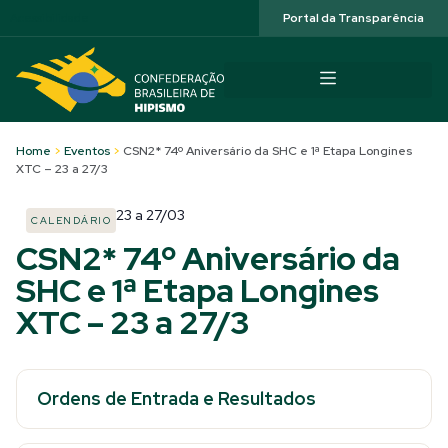
Acessibilidade
Portal da Transparência
Home
>
Eventos
>
CSN2* 74º Aniversário da SHC e 1ª Etapa Longines
XTC – 23 a 27/3
23
a
27/03
CALENDÁRIO
CSN2* 74º Aniversário da
SHC e 1ª Etapa Longines
XTC – 23 a 27/3
Ordens de Entrada e Resultados