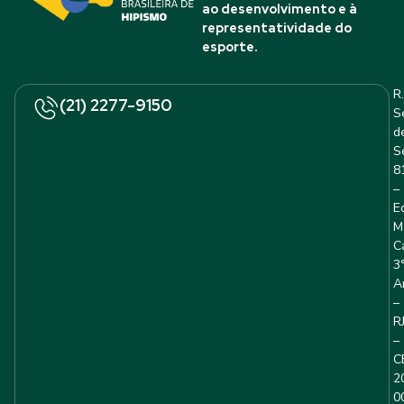
ao desenvolvimento e à
representatividade do
esporte.
R.
(21) 2277-9150
S
d
S
8
–
E
M
C
3
A
–
R
–
C
2
0