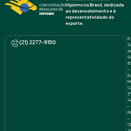
Hipismo no Brasil, dedicada
ao desenvolvimento e à
representatividade do
esporte.
R.
(21) 2277-9150
S
d
S
8
–
E
M
C
3
A
–
R
–
C
2