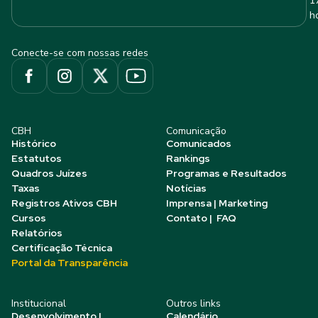
1
h
Conecte-se com nossas redes
CBH
Comunicação
Histórico
Comunicados
Estatutos
Rankings
Quadros Juízes
Programas e Resultados
Taxas
Notícias
Registros Ativos CBH
Imprensa | Marketing
Cursos
Contato | FAQ
Relatórios
Certificação Técnica
Portal da Transparência
Institucional
Outros links
Desenvolvimento |
Calendário