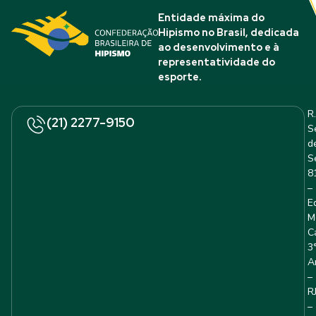
Entidade máxima do
Hipismo no Brasil, dedicada
ao desenvolvimento e à
representatividade do
esporte.
R.
(21) 2277-9150
S
d
S
8
–
E
M
C
3
A
–
R
–