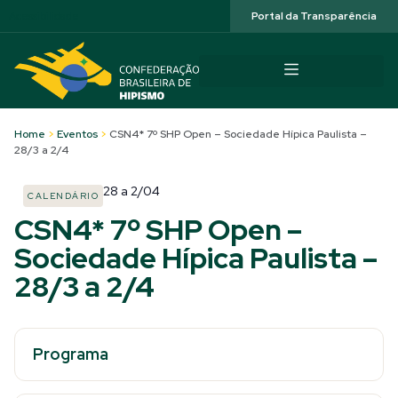
Acessibilidade
Portal da Transparência
Home
>
Eventos
>
CSN4* 7º SHP Open – Sociedade Hípica Paulista –
28/3 a 2/4
28
a
2/04
CALENDÁRIO
CSN4* 7º SHP Open –
Sociedade Hípica Paulista –
28/3 a 2/4
Programa