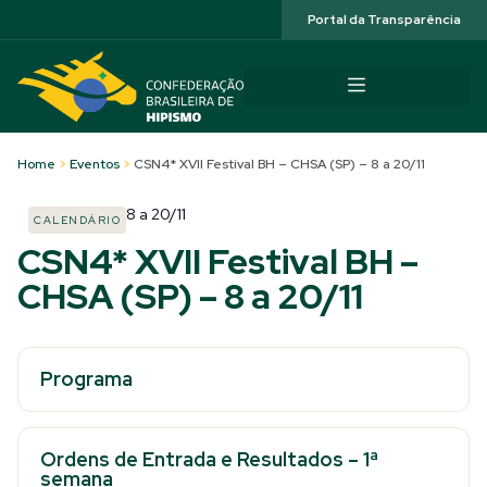
Acessibilidade
Portal da Transparência
Home
>
Eventos
>
CSN4* XVII Festival BH – CHSA (SP) – 8 a 20/11
8
a
20/11
CALENDÁRIO
CSN4* XVII Festival BH –
CHSA (SP) – 8 a 20/11
Programa
Ordens de Entrada e Resultados – 1ª
semana