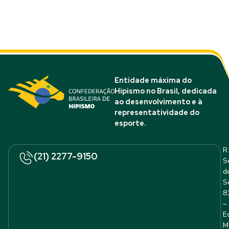
Entidade máxima do
Hipismo no Brasil, dedicada
ao desenvolvimento e à
representatividade do
esporte.
R.
(21) 2277-9150
S
d
S
8
–
E
M