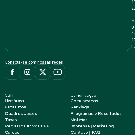
1
2
A
8
à
1
h
Conecte-se com nossas redes
CBH
Comunicação
Histórico
Comunicados
Estatutos
Rankings
Quadros Juízes
Programas e Resultados
Taxas
Notícias
Registros Ativos CBH
Imprensa | Marketing
Cursos
Contato | FAQ