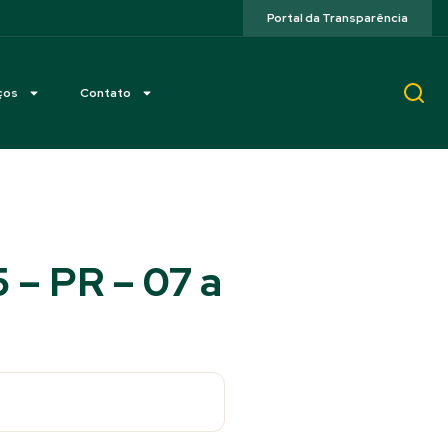
Portal da Transparência
ços
Contato
 – PR – 07 a