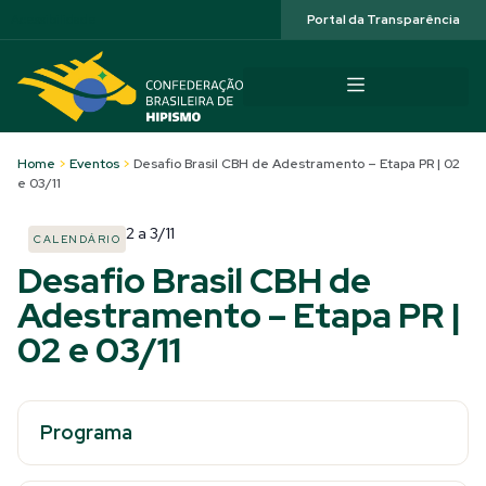
Acessibilidade
Portal da Transparência
Home
>
Eventos
>
Desafio Brasil CBH de Adestramento – Etapa PR | 02
e 03/11
2
a
3/11
CALENDÁRIO
Desafio Brasil CBH de
Adestramento – Etapa PR |
02 e 03/11
Programa