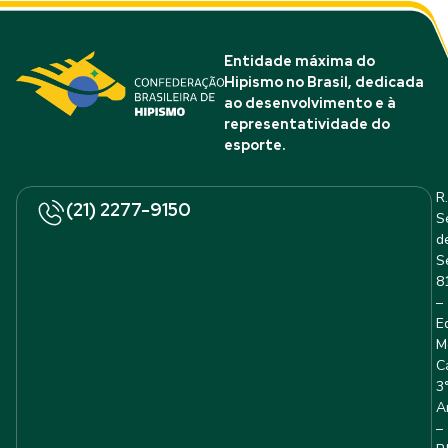
Entidade máxima do
Hipismo no Brasil, dedicada
ao desenvolvimento e à
representatividade do
esporte.
R.
(21) 2277-9150
S
d
S
8
–
E
M
C
3
A
–