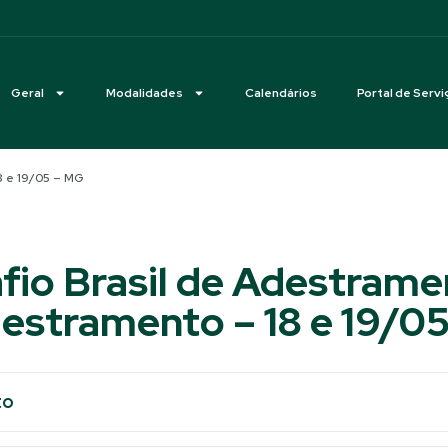
Geral
Modalidades
Calendários
Portal de Servi
8 e 19/05 – MG
fio Brasil de Adestrame
estramento – 18 e 19/0
to