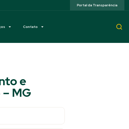
Portal da Transparência
ços
Contato
nto e
5 – MG