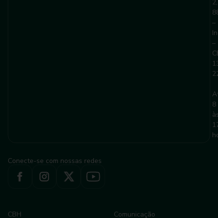
2,
8
–
I
–
C
1
2
A
8
à
1
h
Conecte-se com nossas redes
CBH
Comunicação