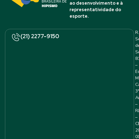
ao desenvolvimento e à
representatividade do
esporte.
R.
(21) 2277-9150
S
d
S
8
–
E
M
C
3
A
–
R
–
C
2
0