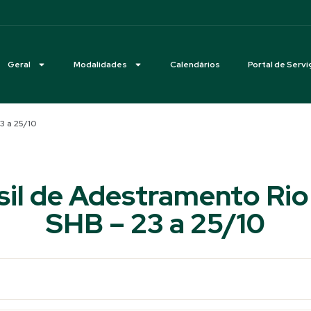
Geral
Modalidades
Calendários
Portal de Servi
3 a 25/10
sil de Adestramento Rio
SHB – 23 a 25/10