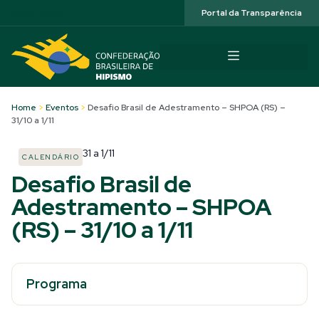
Acessibilidade
Portal da Transparência
Home
>
Eventos
>
Desafio Brasil de Adestramento – SHPOA (RS) –
31/10 a 1/11
31
a
1/11
CALENDÁRIO
Desafio Brasil de
Adestramento – SHPOA
(RS) – 31/10 a 1/11
Programa