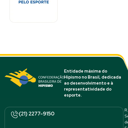
Entidade máxima do
Hipismo no Brasil, dedicada
ao desenvolvimento e à
representatividade do
esporte.
R.
(21) 2277-9150
S
d