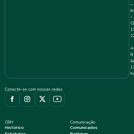
–
I
–
C
1
2
A
8
à
1
h
Conecte-se com nossas redes
CBH
Comunicação
Histórico
Comunicados
Estatutos
Rankings