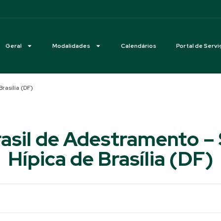
Geral
Modalidades
Calendários
Portal de Servi
rasília (DF)
rasil de Adestramento –
Hípica de Brasília (DF)